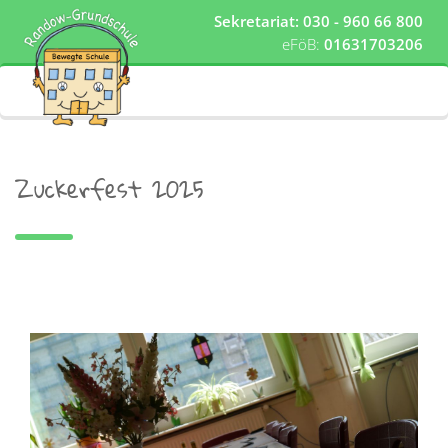
Sekretariat: 030 - 960 66 800
eFöB:
01631703206
Zuckerfest 2025