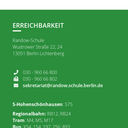
ERREICHBARKEIT
Randow-Schule
Wustrower Straße 22, 24
13051 Berlin Lichtenberg
030 - 960 66 800
030 - 960 66 802
sekretariat@randow.schule.berlin.de
S-Hohenschönhausen
: S75
Regionalbahn
:
RB12, RB24
Tram
: M4, M5, M17
Bus
: X54, 154, 197, 256, 893