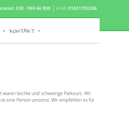
etariat: 030 - 960 66 800
eFöB:
01631703206
KONTAKT
rt waren leichte und schwierige Parkours. Wir
ist eine Person umsonst. Wir empfehlen es für